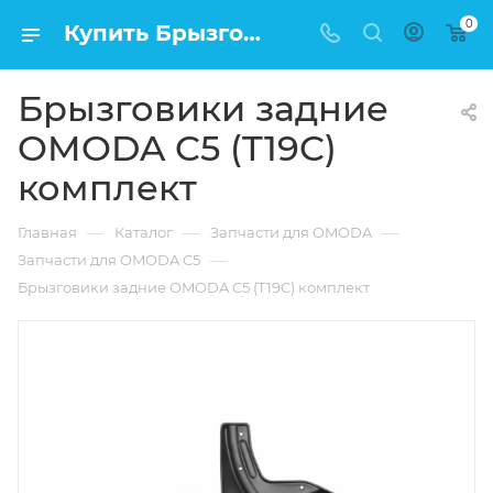
0
Купить Брызговики задние OMODA C5 (T19C) комплект в Москве по низкой цене
Брызговики задние
OMODA C5 (T19C)
комплект
—
—
—
Главная
Каталог
Запчасти для OMODA
—
Запчасти для OMODA C5
Брызговики задние OMODA C5 (T19C) комплект