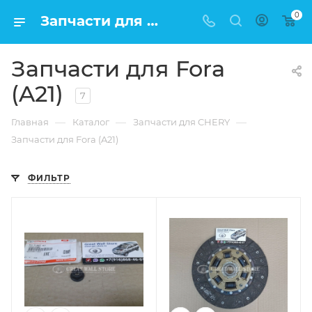
0
Запчасти для Fora (A21) по низкой цене в Москве
Запчасти для Fora
(A21)
7
—
—
—
Главная
Каталог
Запчасти для CHERY
Запчасти для Fora (A21)
ФИЛЬТР