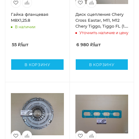
Гайка фланцевая
Диск сцепления Chery
M8X1,25.8
Cross Eastar, M11, M12
Chery Tiggo, Tiggo FL (1.6
В наличии
/ 1.8 / 2.0 / 2.4) Vortex
Уточнить наличие и цену
Tingo (ОРИГИНАЛ)
55
₽
/шт
6 980
₽
/шт
В КОРЗИНУ
В КОРЗИНУ