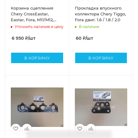
Корзина сцепления
Прокладка впускного
Chery CrossEastar,
коллектора Chery Tiggo,
Eastar, Fora, M11/M12,
Fora двиг. 1.6 / 1.8 / 2.0
Tiggo, Tiggo FL (1.6 / 1.8 /
Уточнить наличие и цену
В наличии
2.0) (ОРИГИНАЛ)
6 950
₽
/шт
60
₽
/шт
В КОРЗИНУ
В КОРЗИНУ