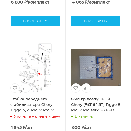
6 890
₽
/комплект
4 065
₽
/комплект
В КОРЗИНУ
В КОРЗИНУ
Стойка переднего
Фильтр воздушный
стабилизатора Chery
Chery (F4J16 1.6T) Tiggo 8
Tiggo 4, 4 Pro, 7 Pro, 7
Pro, 7 Pro Max, EXEED
Pro Max, 8, 8 Pro, 8 Pro
LX, Arrizo 8 (GOODWILL
Уточнить наличие и цену
В наличии
Max, Omoda C5, Arizzo 8,
аналог 151000079AA)
Exeed LX, RX, VX, Jaecoo
1 945
₽
/шт
600
₽
/шт