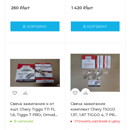
8PRO, OMODA C5, Exeed
LX (Dayco аналог E4T15-
260
₽
/шт
1 420
₽
/шт
1025051AB)
В КОРЗИНУ
В КОРЗИНУ
Свеча зажигания к-кт
Свеча зажигания
4шт. Chery Tiggo T11 FL
комплект Chery TIGGO
1.6, Tiggo 7 PRO, Omoda
1.5T, 1.6T TIGGO 4, 7 PRO,
S5 (ОРИГИНАЛ TORCH
8 PRO, EXEED TXL,
В наличии
Уточнить наличие и цену
LDK7RKI 3707AAG)
OMODA C5 (ОРИГИНАЛ)