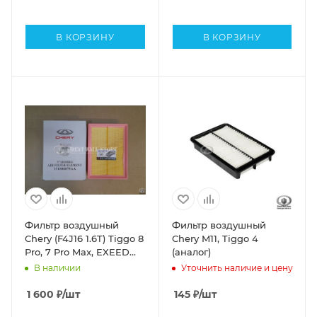
J7, J8, Jetour Dashing,
X70 Plus, X90 Plus, Kaiyi
X7 Kunlun, X3 PRO, X3 II-
В КОРЗИНУ
В КОРЗИНУ
поколение (ОРИГИНАЛ)
Фильтр воздушный
Фильтр воздушный
Chery (F4J16 1.6T) Tiggo 8
Chery M11, Tiggo 4
Pro, 7 Pro Max, EXEED
(аналог)
LX, Arrizo 8 (ОРИГИНАЛ)
В наличии
Уточнить наличие и цену
1 600
₽
/шт
145
₽
/шт