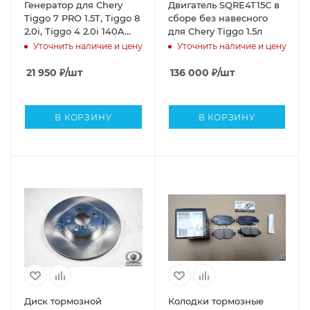
Генератор для Chery
Двигатель SQRE4T15C в
Tiggo 7 PRO 1.5T, Tiggo 8
сборе без навесного
2.0i, Tiggo 4 2.0i 140A
для Chery Tiggo 1.5л
(STARTVOLT аналог
Уточнить наличие и цену
Уточнить наличие и цену
E4T15B-3701010CA)
21 950
₽
/шт
136 000
₽
/шт
В КОРЗИНУ
В КОРЗИНУ
Диск тормозной
Колодки тормозные