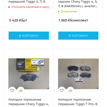
передний Tiggo 4, 7, 8
задние Chery Tiggo 4, 5,
7, 8 (MARSHALL аналог
Уточнить наличие и цену
T15-6GN3502080)
В наличии
5 425
₽
/шт
1 365
₽
/комплект
В КОРЗИНУ
В КОРЗИНУ
Колодки тормозные
Колодки тормозные
передние Chery Tiggo 4,
передние Tiggo 7 Pro, 8