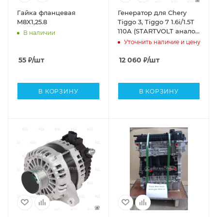
Гайка фланцевая
Генератор для Chery
M8X1,25.8
Tiggo 3, Tiggo 7 1.6i/1.5T
110A (STARTVOLT аналог
В наличии
E4G163701010BA)
Уточнить наличие и цену
55
₽
/шт
12 060
₽
/шт
В КОРЗИНУ
В КОРЗИНУ