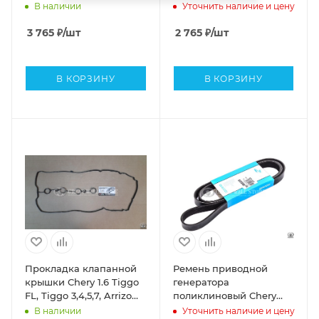
аналог 484FC1307010)
В наличии
Уточнить наличие и цену
3 765
₽
/шт
2 765
₽
/шт
В КОРЗИНУ
В КОРЗИНУ
Прокладка клапанной
Ремень приводной
крышки Chery 1.6 Tiggo
генератора
FL, Tiggo 3,4,5,7, Arrizo
поликлиновый Chery
(аналог)
Tiggo 4, 5, 7, 7PRO, 8,
В наличии
Уточнить наличие и цену