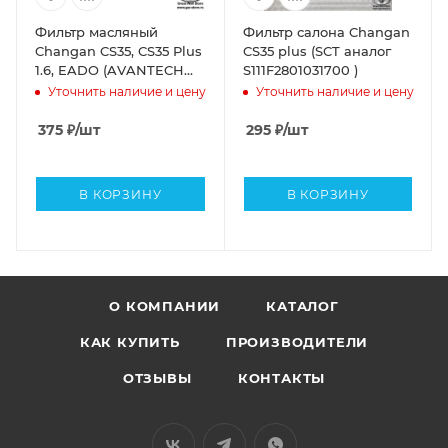
Фильтр масляный
Фильтр салона Changan
Changan CS35, CS35 Plus
CS35 plus (SCT аналог
1.6, EADO (AVANTECH
S111F2801031700 )
аналог H15002-1000)
Уточнить наличие и цену
Уточнить наличие и цену
375
₽
/шт
295
₽
/шт
В КОРЗИНУ
В КОРЗИНУ
О КОМПАНИИ
КАТАЛОГ
КАК КУПИТЬ
ПРОИЗВОДИТЕЛИ
ОТЗЫВЫ
КОНТАКТЫ