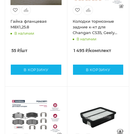
Гайка фланцевая
Колодки тормозные
M8X1,25.8
задние к-кт для
Changan CS35, Geely
В наличии
Atlas (MARSALL)
В наличии
55
₽
/шт
1 495
₽
/комплект
В КОРЗИНУ
В КОРЗИНУ