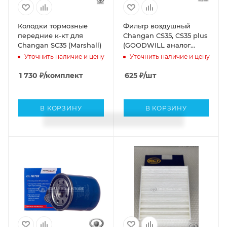
Колодки тормозные
Фильтр воздушный
передние к-кт для
Changan CS35, CS35 plus
Changan SC35 (Marshall)
(GOODWILL аналог
S101014-0400)
Уточнить наличие и цену
Уточнить наличие и цену
1 730
₽
/комплект
625
₽
/шт
В КОРЗИНУ
В КОРЗИНУ