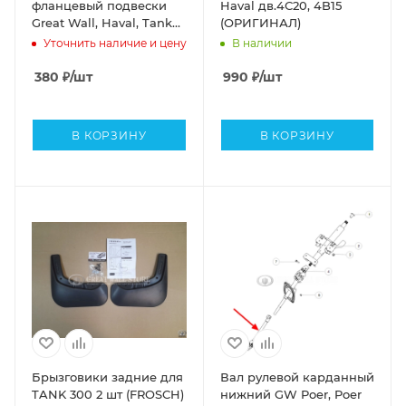
фланцевый подвески
Haval дв.4С20, 4B15
Great Wall, Haval, Tank
(ОРИГИНАЛ)
(92мм ОРИГИНАЛ)
Уточнить наличие и цену
В наличии
380
₽
/шт
990
₽
/шт
В КОРЗИНУ
В КОРЗИНУ
Брызговики задние для
Вал рулевой карданный
TANK 300 2 шт (FROSCH)
нижний GW Poer, Poer