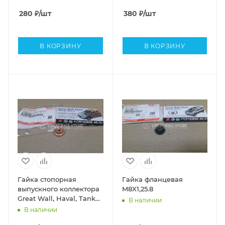
KingKong (ОРИГИНАЛ
3101011ASZ08A)
280
₽
/шт
380
₽
/шт
В КОРЗИНУ
В КОРЗИНУ
Гайка стопорная
Гайка фланцевая
выпускного коллектора
M8X1,25.8
Great Wall, Haval, Tank
В наличии
(ОРИГИНАЛ)
В наличии