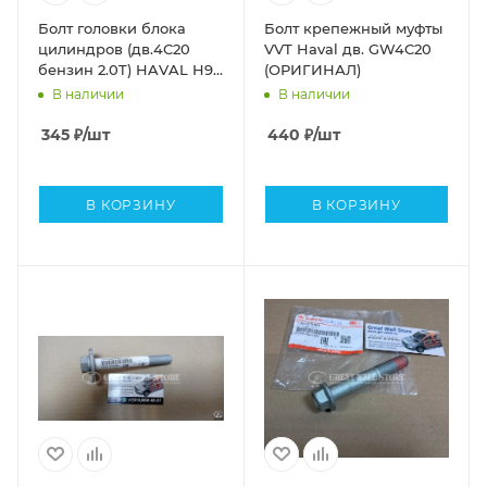
Болт головки блока
Болт крепежный муфты
цилиндров (дв.4С20
VVT Haval дв. GW4C20
бензин 2.0T) HAVAL H9,
(ОРИГИНАЛ)
H6Coupe, H8, F7,
В наличии
В наличии
(дв.E20CB бензин 2.0T)
Tank 300 (ОРИГИНАЛ)
345
₽
/шт
440
₽
/шт
В КОРЗИНУ
В КОРЗИНУ