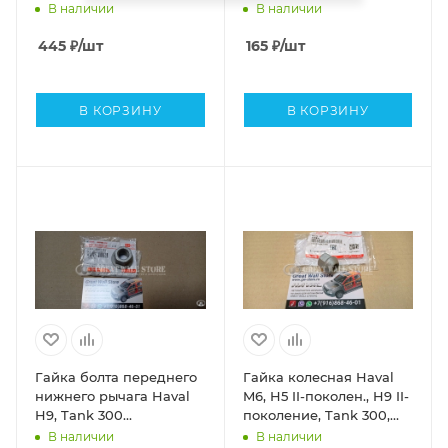
поколение (ОРИГИНАЛ)
Coupe, F7, F7x, подвески
В наличии
В наличии
Great Wall, Haval, Tank
(ОРИГИНАЛ)
445
₽
/шт
165
₽
/шт
В КОРЗИНУ
В КОРЗИНУ
Гайка болта переднего
Гайка колесная Haval
нижнего рычага Haval
M6, H5 II-поколен., H9 II-
H9, Tank 300
поколение, Tank 300,
(ОРИГИНАЛ)
500, GW Poer, Poer
В наличии
В наличии