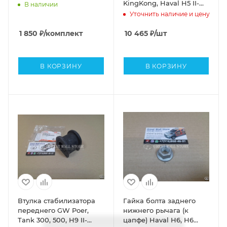
KingKong, Haval H5 II-
В наличии
поколение, Tank 300
Уточнить наличие и цену
(ОРИГИНАЛ)
1 850
₽
/комплект
10 465
₽
/шт
В КОРЗИНУ
В КОРЗИНУ
Втулка стабилизатора
Гайка болта заднего
переднего GW Poer,
нижнего рычага (к
Tank 300, 500, H9 II-
цапфе) Haval H6, H6