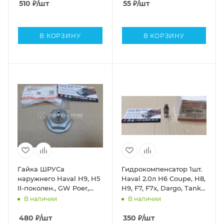
510
₽
/шт
55
₽
/шт
В КОРЗИНУ
В КОРЗИНУ
Гайка ШРУСа
Гидрокомпенсатор 1шт.
наружнего Haval H9, H5
Haval 2.0л H6 Coupe, H8,
II-поколен., GW Poer,
H9, F7, F7x, Dargo, Tank
Poer KingKong, Tank 300
300 (ОРИГИНАЛ)
В наличии
В наличии
(ОРИГИНАЛ)
480
₽
/шт
350
₽
/шт