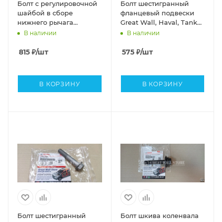
Болт с регулировочной
Болт шестигранный
шайбой в сборе
фланцевый подвески
нижнего рычага
Great Wall, Haval, Tank
передний Haval H9,
(100мм ОРИГИНАЛ)
В наличии
В наличии
Tank 300, 500
(ОРИГИНАЛ)
815
₽
/шт
575
₽
/шт
В КОРЗИНУ
В КОРЗИНУ
Болт шестигранный
Болт шкива коленвала