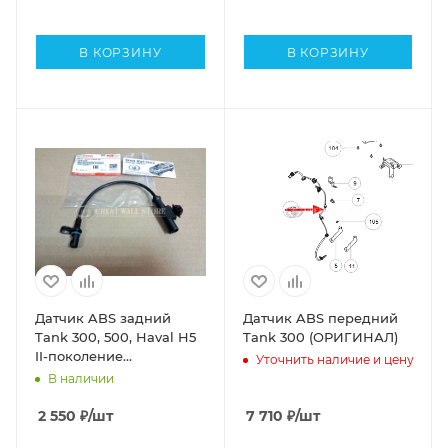
В КОРЗИНУ
В КОРЗИНУ
Датчик ABS задний
Датчик ABS передний
Tank 300, 500, Haval H5
Tank 300 (ОРИГИНАЛ)
II-поколение
Уточнить наличие и цену
(ОРИГИНАЛ)
В наличии
2 550
₽
/шт
7 710
₽
/шт