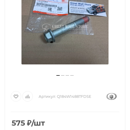
Артикул:
Q184W1488TFDSE
575
₽
/шт