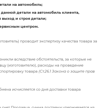
етали на автомобиль;
 данной детали на автомобиль клиента,
 выход и строя детали;
сервисным центром.
товитель) проводит экспертизу качества товара за
озникли вследствие обстоятельств, за которые не
авцу (изготовителю), расходы на проведение
нспортировку товара
(Ст.26.1 Закона о защите прав
бмена исчисляется со дня доставки товара
а счет Продавца, сумма доставки удерживается из