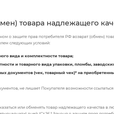
бмен) товара надлежащего кач
оном о защите прав потребителя РФ возврат (обмен) то
лем следующих условий:
ного вида и комплектности товара;
тности и товарного вида упаковки, пломбы, заводски
ых документов (чек, товарный чек)* на приобретенны
окументов, не лишает Покупателя возможности ссылаться
казаться или обменять товар надлежащего качества в лю
(четырнадцати) дней
(Ст.26.1 Закона о защите прав потре