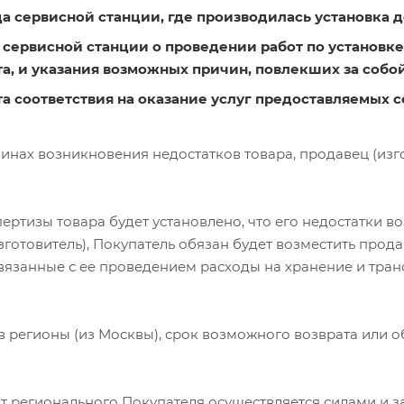
а сервисной станции, где производилась установка д
 сервисной станции о проведении работ по установке
а, и указания возможных причин, повлекших за собой
а соответствия на оказание услуг предоставляемых 
чинах возникновения недостатков товара, продавец (изго
пертизы товара будет установлено, что его недостатки в
зготовитель), Покупатель обязан будет возместить прод
связанные с ее проведением расходы на хранение и тра
в регионы (из Москвы), срок возможного возврата или о
от регионального Покупателя осуществляется силами и з