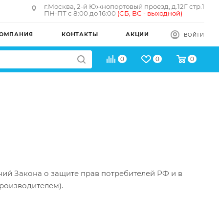
г.Москва, 2-й Южнопортовый проезд, д.12Г стр.1
ПН-ПТ с 8:00 до 16:00
(
СБ, ВС - в
ыходной)
ОМПАНИЯ
КОНТАКТЫ
АКЦИИ
ВОЙТИ
0
0
0
ний Закона о защите прав потребителей РФ и в
роизводителем).