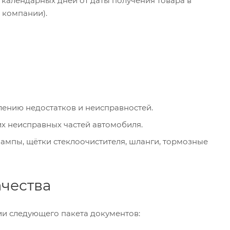
4 календарных дней от даты получения товара в
 компании).
лению недостатков и неисправностей.
их неисправных частей автомобиля.
лампы, щётки стеклоочистителя, шланги, тормозные
ачества
ии следующего пакета документов: