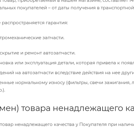
ь товар, приобретаемый в нашем магазине, составляет 1
альных покупателей – от даты получения в транспортной
е распространяется гарантия:
тромеханические запчасти.
скрытие и ремонт автозапчасти.
новка или эксплуатация детали, которая привела к появ
ений на автозапчасти вследствие действия на нее друг
енные нормальному износу (фильтры, свечи зажигания, 
.).
бмен) товара ненадлежащего к
товар ненадлежащего качества у Покупателя при налич