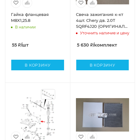
Гайка фланцевая
Свеча зажигания к-кт
M8X1,25.8
4шт. Chery дв. 2.0T
SQRF4J20 (ОРИГИНАЛ
В наличии
TORCH LDK7RKI
Уточнить наличие и цену
3707AAG)
55
₽
/шт
5 630
₽
/комплект
В КОРЗИНУ
В КОРЗИНУ