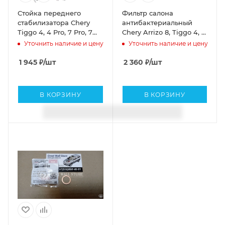
Стойка переднего
Фильтр салона
стабилизатора Chery
антибактериальный
Tiggo 4, 4 Pro, 7 Pro, 7
Chery Arrizo 8, Tiggo 4, 4
Pro Max, 8, 8 Pro, 8 Pro
Pro, 7 , 7 Pro, 8, 8 Pro,
Уточнить наличие и цену
Уточнить наличие и цену
Max, Omoda C5, Arizzo 8,
EXEED LX, RX, JAECOO
Exeed LX, RX, VX, Jaecoo
J7, Kaiyi E5, OMODA C5
1 945
₽
/шт
2 360
₽
/шт
J7, J8, Jetour Dashing,
(ОРИГИНАЛ)
X70 Plus, X90 Plus, Kaiyi
X7 Kunlun, X3 PRO, X3 II-
В КОРЗИНУ
В КОРЗИНУ
поколение (ОРИГИНАЛ)