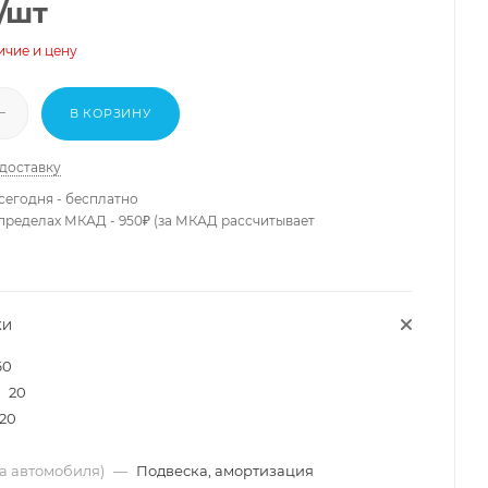
/шт
ичие и цену
В КОРЗИНУ
 доставку
сегодня - бесплатно
 пределах МКАД - 950₽ (за МКАД рассчитывает
КИ
60
20
20
ма автомобиля)
—
Подвеска, амортизация