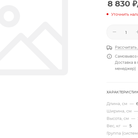
8 830
₽
Уточнить нал
Рассчитать
Самовывоз 
Доставка в
менеджер)
ХАРАКТЕРИСТИ
Длина, см
—
Ширина, см
—
Высота, см
—
Вес, кг
—
5
Группа (систе