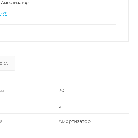
Амортизатор
тики
ВКА
см
20
5
ра
Амортизатор