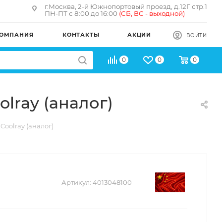
г.Москва, 2-й Южнопортовый проезд, д.12Г стр.1
ПН-ПТ с 8:00 до 16:00
(
СБ, ВС - в
ыходной)
ОМПАНИЯ
КОНТАКТЫ
АКЦИИ
ВОЙТИ
0
0
0
lray (аналог)
oolray (аналог)
Артикул:
4013048100