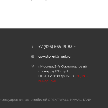
+7 (926) 665-19-83
gw-store@mail.ru
г.Москва, 2-й Южнопортовый
проезд, д.12Г стр.1
ПН-ПТ с 8:00 до 16:00
(
СБ, ВС -
в
ыходной)
и аксессуаров для автомобилей GREAT WALL, HAVAL, TANK