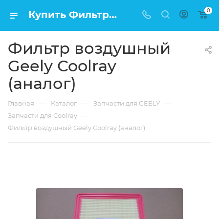
0
Купить Фильтр воздушный Geely Coolray (аналог) в Москве по низкой цене
Фильтр воздушный
Geely Coolray
(аналог)
—
—
—
Главная
Каталог
Запчасти для GEELY
—
Запчасти для Coolray
Фильтр воздушный Geely Coolray (аналог)