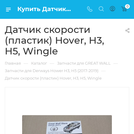
0
Купить Датчик скорости (пластик) Hover, H3, H5, Wingle в Москве по низкой цене
Датчик скорости
(пластик) Hover, H3,
H5, Wingle
—
—
—
Главная
Каталог
Запчасти для GREAT WALL
—
Запчасти для Derways Hower H3, H5 (2017-2019)
Датчик скорости (пластик) Hover, H3, H5, Wingle