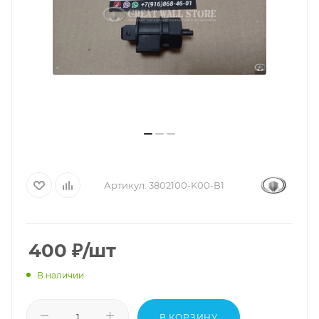
Артикул:
3802100-K00-B1
400
₽
/шт
В наличии
В КОРЗИНУ