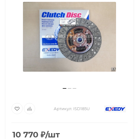
Артикул:
ISD185U
10 770
₽
/шт