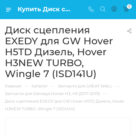
0
Купить Диск сцепления EXEDY для GW Hover H5TD Дизель, Hover H3NEW TURBO, Wingle 7 (ISD141U) в Москве по низкой цене
Диск сцепления
EXEDY для GW Hover
H5TD Дизель, Hover
H3NEW TURBO,
Wingle 7 (ISD141U)
—
—
—
Главная
Каталог
Запчасти для GREAT WALL
—
Запчасти для Derways Hower H3, H5 (2017-2019)
Диск сцепления EXEDY для GW Hover H5TD Дизель, Hover
H3NEW TURBO, Wingle 7 (ISD141U)