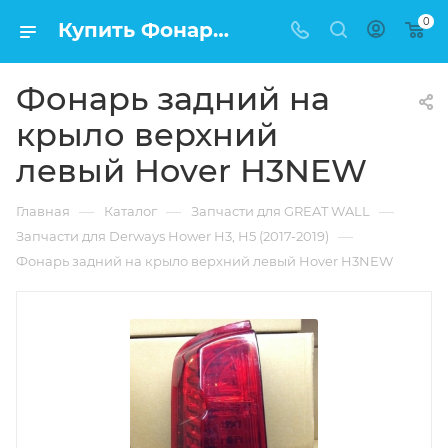
0
Купить Фонарь задний на крыло верхний левый Hover H3NEW в Москве по низкой цене
Фонарь задний на
крыло верхний
левый Hover H3NEW
—
—
—
Главная
Каталог
Запчасти для GREAT WALL
—
Запчасти для Derways Hower H3, H5 (2017-2019)
Фонарь задний на крыло верхний левый Hover H3NEW