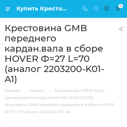
0
Купить Крестовина GMB переднего кардан.вала в сборе HOVER Ф=27 L=70 (аналог 2203200-K01-A1) в Москве по низкой цене
Крестовина GMB
переднего
кардан.вала в сборе
HOVER Ф=27 L=70
(аналог 2203200-K01-
A1)
—
—
—
Главная
Каталог
Запчасти для GREAT WALL
—
Запчасти для Derways Hower H3, H5 (2017-2019)
Крестовина GMB переднего кардан.вала в сборе HOVER
Ф=27 L=70 (аналог 2203200-K01-A1)