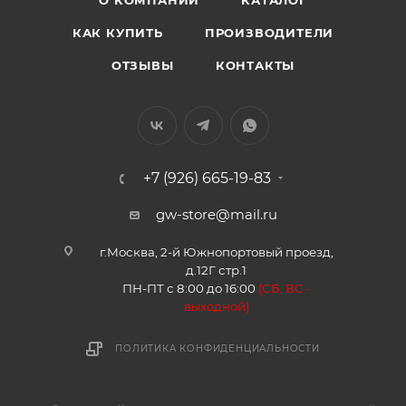
О КОМПАНИИ
КАТАЛОГ
Hover H3 / H5 - арт. 6104101XK80XA右后 - Модуль
стеклоподъемника задней правой двери Hover H3 /
КАК КУПИТЬ
ПРОИЗВОДИТЕЛИ
H5 - арт. 6204201XK80XA左后 - Модуль
ОТЗЫВЫ
КОНТАКТЫ
стеклоподъемника задней левой двери Hover H3 /
H5 - арт. 6204101XK80XA
+7 (926) 665-19-83
gw-store@mail.ru
г.Москва, 2-й Южнопортовый проезд,
д.12Г стр.1
ПН-ПТ с 8:00 до 16:00
(
СБ, ВС -
в
ыходной)
ПОЛИТИКА КОНФИДЕНЦИАЛЬНОСТИ