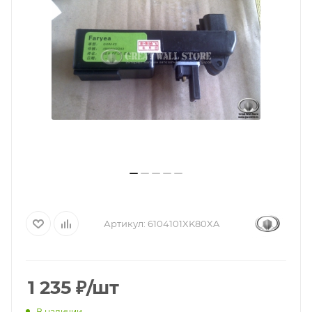
Артикул:
6104101XK80XA
1 235
₽
/шт
В наличии