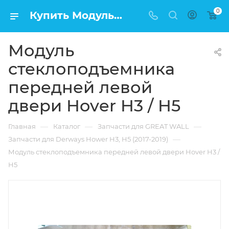
0
Купить Модуль стеклоподъемника передней левой двери Hover H3 / H5 в Москве по низкой цене
Модуль
стеклоподъемника
передней левой
двери Hover H3 / H5
—
—
—
Главная
Каталог
Запчасти для GREAT WALL
—
Запчасти для Derways Hower H3, H5 (2017-2019)
Модуль стеклоподъемника передней левой двери Hover H3 /
H5