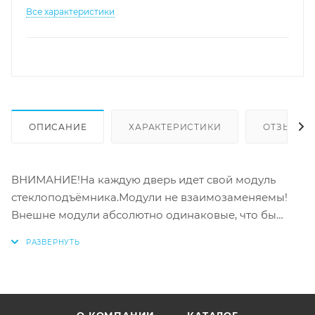
Все характеристики
ОПИСАНИЕ
ХАРАКТЕРИСТИКИ
ОТЗЫВЫ
ВНИМАНИЕ!На каждую дверь идет свой модуль
стеклоподъёмника.Модули не взаимозаменяемы!
Внешне модули абсолютно одинаковые, что бы
точно знать какой модуль на какую дверь идёт, на
них написано на китайском языке. Перевод ниже по
тексту: 右前 - Модуль стеклоподъемника передней
правой двери Hover H3 / H5 - арт. 6104201XK80XA左前
- Модуль стеклоподъемника передней левой двери