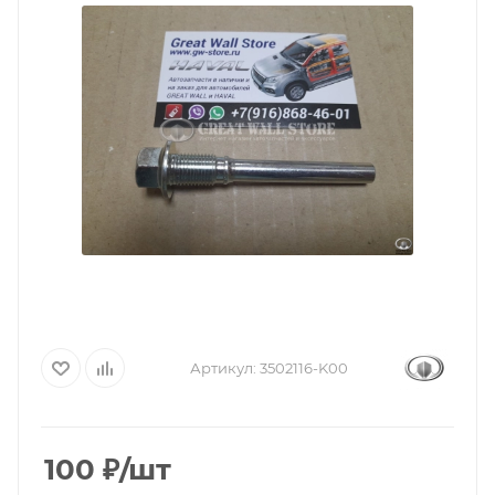
Артикул:
3502116-K00
100
₽
/шт