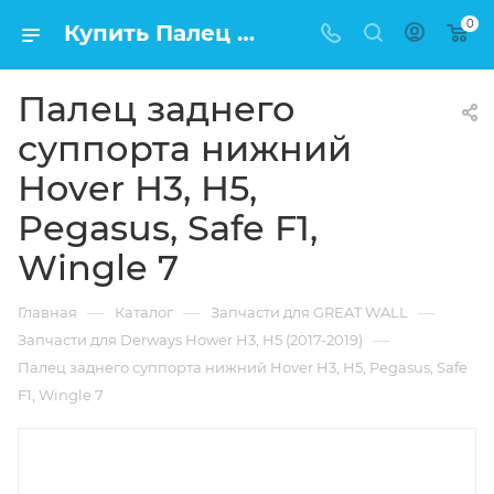
0
Купить Палец заднего суппорта нижний Hover H3, H5, Pegasus, Safe F1, Wingle 7 в Москве по низкой цене
Палец заднего
суппорта нижний
Hover H3, H5,
Pegasus, Safe F1,
Wingle 7
—
—
—
Главная
Каталог
Запчасти для GREAT WALL
—
Запчасти для Derways Hower H3, H5 (2017-2019)
Палец заднего суппорта нижний Hover H3, H5, Pegasus, Safe
F1, Wingle 7