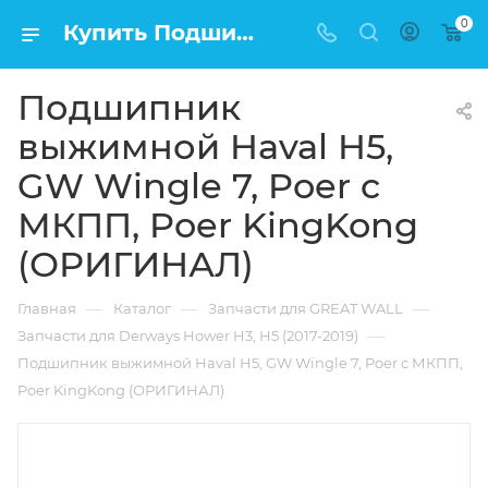
0
Купить Подшипник выжимной Haval H5, GW Wingle 7, Poer c МКПП, Poer KingKong (ОРИГИНАЛ) в Москве по низкой цене
Подшипник
выжимной Haval H5,
GW Wingle 7, Poer c
МКПП, Poer KingKong
(ОРИГИНАЛ)
—
—
—
Главная
Каталог
Запчасти для GREAT WALL
—
Запчасти для Derways Hower H3, H5 (2017-2019)
Подшипник выжимной Haval H5, GW Wingle 7, Poer c МКПП,
Poer KingKong (ОРИГИНАЛ)