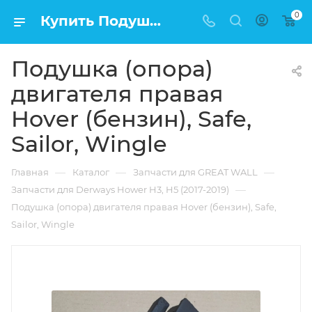
0
Купить Подушка (опора) двигателя правая Hover (бензин), Safe, Sailor, Wingle в Москве по низкой цене
Подушка (опора)
двигателя правая
Hover (бензин), Safe,
Sailor, Wingle
—
—
—
Главная
Каталог
Запчасти для GREAT WALL
—
Запчасти для Derways Hower H3, H5 (2017-2019)
Подушка (опора) двигателя правая Hover (бензин), Safe,
Sailor, Wingle