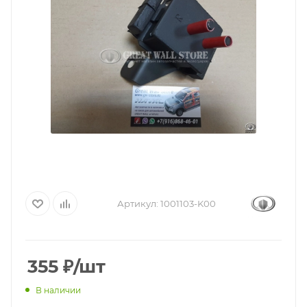
Артикул:
1001103-K00
355
₽
/шт
В наличии