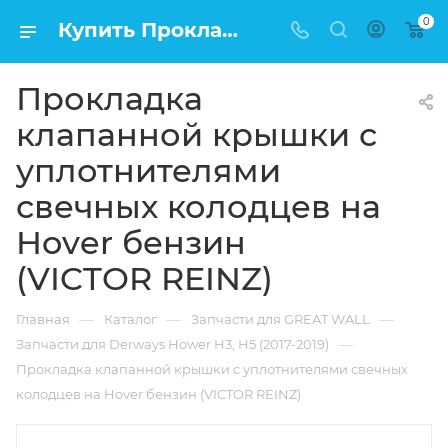
0
Купить Прокладка клапанной крышки с уплотнителями свечных колодцев на Hover бензин (VICTOR REINZ) в Москве по низкой цене
Прокладка
клапанной крышки с
уплотнителями
свечных колодцев на
Hover бензин
(VICTOR REINZ)
—
—
—
Главная
Каталог
Запчасти для GREAT WALL
—
Запчасти для Derways Hower H3, H5 (2017-2019)
Прокладка клапанной крышки с уплотнителями свечных
колодцев на Hover бензин (VICTOR REINZ)