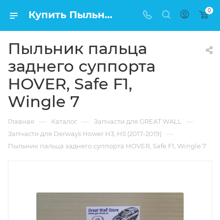
0
Купить Пыльник пальца заднего суппорта HOVER, Safe F1, Wingle 7 в Москве по низкой цене
Пыльник пальца
заднего суппорта
HOVER, Safe F1,
Wingle 7
—
—
—
Главная
Каталог
Запчасти для GREAT WALL
—
Запчасти для Derways Hower H3, H5 (2017-2019)
Пыльник пальца заднего суппорта HOVER, Safe F1, Wingle 7