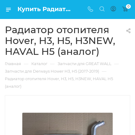
0
Купить Радиатор отопителя Hover, H3, H5, H3NEW, HAVAL H5 (аналог) в Москве по низкой цене
Радиатор отопителя
Hover, H3, H5, H3NEW,
HAVAL H5 (аналог)
—
—
—
Главная
Каталог
Запчасти для GREAT WALL
—
Запчасти для Derways Hower H3, H5 (2017-2019)
Радиатор отопителя Hover, H3, H5, H3NEW, HAVAL H5
(аналог)