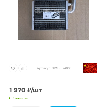
Артикул:
8101100-K00
1 970
₽
/шт
В наличии