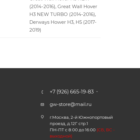
(2014-2016), Great Wall Hover
H3 NEW TURBO (2014-2016),
Derways Hower H3, H5 (2017-
2019)
+7 (926) 665-19-83
gw-store@mail.ru
г.Москва, 2-й Южнопортовый
проезд, д.12Г стр.1
ПН-ПТ с 8:00 до 16:00
(
СБ, ВС -
в
ыходной)