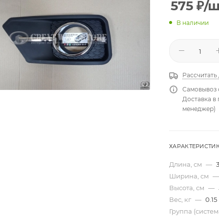
575
₽
/
В наличии
Рассчитать
Самовывоз 
Доставка в
менеджер)
ХАРАКТЕРИСТИ
Длина, см
—
Ширина, см
—
Высота, см
—
Вес, кг
—
0.15
Группа (систе