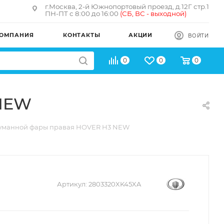
г.Москва, 2-й Южнопортовый проезд, д.12Г стр.1
ПН-ПТ с 8:00 до 16:00
(
СБ, ВС - в
ыходной)
ОМПАНИЯ
КОНТАКТЫ
АКЦИИ
ВОЙТИ
0
0
0
 NEW
туманной фары правая HOVER H3 NEW
Артикул:
2803320XK45XA