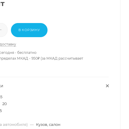
шт
В КОРЗИНУ
 доставку
сегодня - бесплатно
 пределах МКАД - 950₽ (за МКАД рассчитывает
КИ
35
20
5
ма автомобиля)
—
Кузов, салон