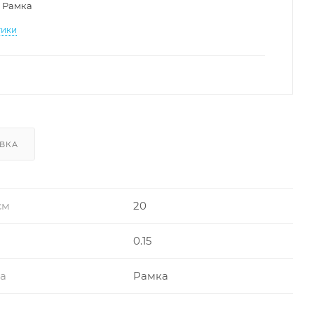
Рамка
тики
ВКА
см
20
0.15
ра
Рамка