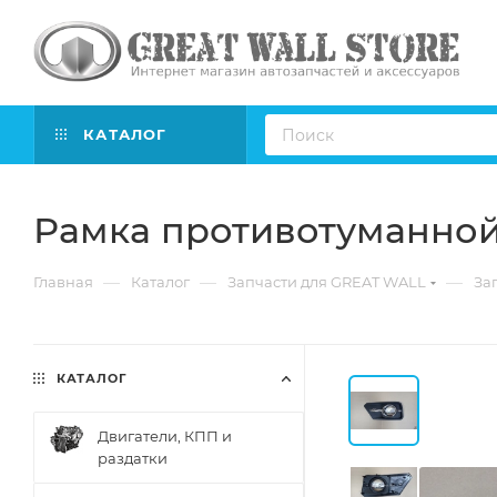
КАТАЛОГ
Рамка противотуманно
—
—
—
Главная
Каталог
Запчасти для GREAT WALL
Зап
КАТАЛОГ
Двигатели, КПП и
раздатки