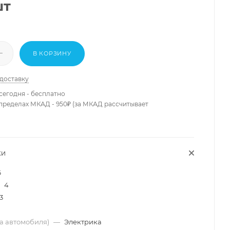
шт
В КОРЗИНУ
 доставку
сегодня - бесплатно
 пределах МКАД - 950₽ (за МКАД рассчитывает
КИ
6
4
3
ма автомобиля)
—
Электрика