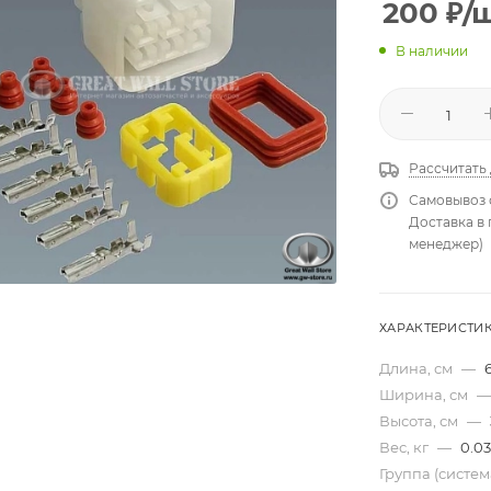
200
₽
/
В наличии
Рассчитать
Самовывоз 
Доставка в
менеджер)
ХАРАКТЕРИСТИ
Длина, см
—
Ширина, см
—
Высота, см
—
Вес, кг
—
0.03
Группа (систе