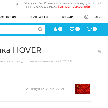
г.Москва, 2-й Южнопортовый проезд, д.12Г стр.1
ПН-ПТ с 8:00 до 16:00
(
СБ, ВС - в
ыходной)
ОМПАНИЯ
КОНТАКТЫ
АКЦИИ
ВОЙТИ
0
0
0
ика HOVER
ключения модуля стеклоподъемника HOVER
Артикул:
DJ7061Y-2.3-21