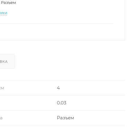
Разъем
тики
ВКА
см
4
0.03
ра
Разъем