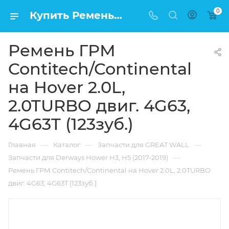
0
Купить Ремень ГРМ Contitech/Continental на Hover 2.0L, 2.0TURBO двиг. 4G63, 4G63T (123зуб.) в Москве по низкой цене
Ремень ГРМ
Contitech/Continental
на Hover 2.0L,
2.0TURBO двиг. 4G63,
4G63T (123зуб.)
—
—
—
Главная
Каталог
Запчасти для GREAT WALL
—
Запчасти для Derways Hower H3, H5 (2017-2019)
Ремень ГРМ Contitech/Continental на Hover 2.0L, 2.0TURBO
двиг. 4G63, 4G63T (123зуб.)