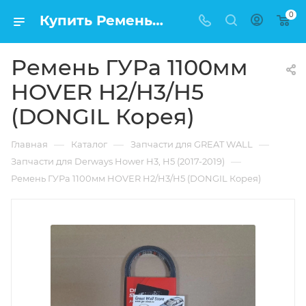
0
Купить Ремень ГУРа 1100мм HOVER H2/H3/H5 (DONGIL Корея) в Москве по низкой цене
Ремень ГУРа 1100мм
HOVER H2/H3/H5
(DONGIL Корея)
—
—
—
Главная
Каталог
Запчасти для GREAT WALL
—
Запчасти для Derways Hower H3, H5 (2017-2019)
Ремень ГУРа 1100мм HOVER H2/H3/H5 (DONGIL Корея)