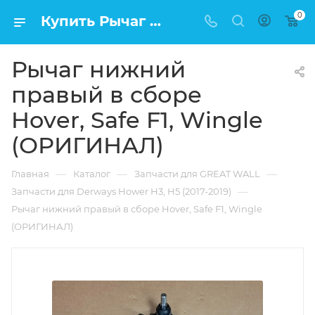
0
Купить Рычаг нижний правый в сборе Hover, Safe F1, Wingle (ОРИГИНАЛ) в Москве по низкой цене
Рычаг нижний
правый в сборе
Hover, Safe F1, Wingle
(ОРИГИНАЛ)
—
—
—
Главная
Каталог
Запчасти для GREAT WALL
—
Запчасти для Derways Hower H3, H5 (2017-2019)
Рычаг нижний правый в сборе Hover, Safe F1, Wingle
(ОРИГИНАЛ)