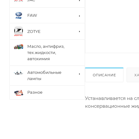
FAW
ZOTYE
Масло, антифриз,
тех.жидкости,
автохимия
Автомобильные
ОПИСАНИЕ
Х
лампы
Разное
Устанавливается на сл
консервационные жид