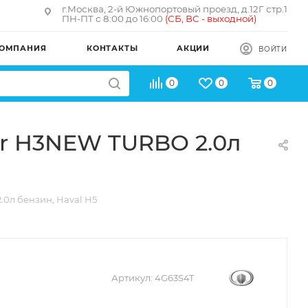
г.Москва, 2-й Южнопортовый проезд, д.12Г стр.1
ПН-ПТ с 8:00 до 16:00
(
СБ, ВС - в
ыходной)
ОМПАНИЯ
КОНТАКТЫ
АКЦИИ
ВОЙТИ
0
0
0
er H3NEW TURBO 2.0л
.0л бензин, Haval H5
Артикул:
4G63S4T