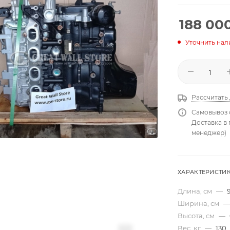
188 00
Уточнить нал
Рассчитать
Самовывоз 
Доставка в
менеджер)
ХАРАКТЕРИСТИ
Длина, см
—
Ширина, см
—
Высота, см
—
Вес, кг
—
130