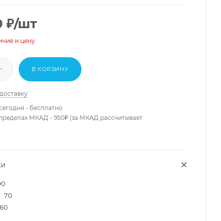
0
₽
/шт
ичие и цену
В КОРЗИНУ
 доставку
сегодня - бесплатно
 пределах МКАД - 950₽ (за МКАД рассчитывает
КИ
90
70
60