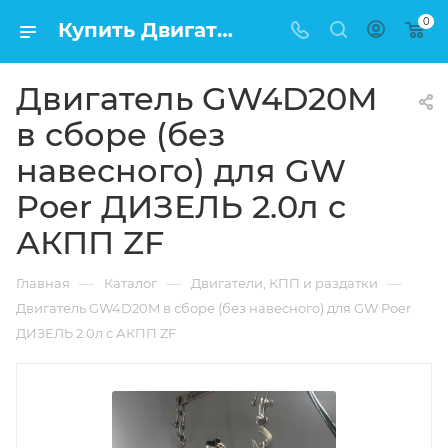
0
Купить Двигатель GW4D20M в сборе (без навесного) для GW Poer ДИЗЕЛЬ 2.0л c АКПП ZF в Москве по низкой цене
Двигатель GW4D20M
в сборе (без
навесного) для GW
Poer ДИЗЕЛЬ 2.0л c
АКПП ZF
—
—
—
Главная
Каталог
Двигатели, КПП и раздатки
Двигатель GW4D20M в сборе (без навесного) для GW Poer
ДИЗЕЛЬ 2.0л c АКПП ZF