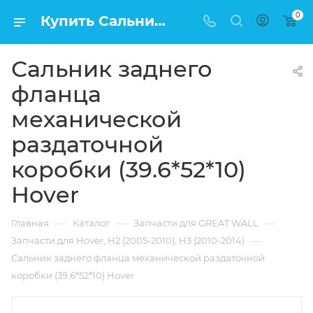
0
Купить Сальник заднего фланца механической раздаточной коробки (39.6*52*10) Hover в Москве по низкой цене
Сальник заднего
фланца
механической
раздаточной
коробки (39.6*52*10)
Hover
—
—
—
Главная
Каталог
Запчасти для GREAT WALL
—
Запчасти для Hover, H2 (2005-2010), H3 (2010-2014)
Сальник заднего фланца механической раздаточной
коробки (39.6*52*10) Hover