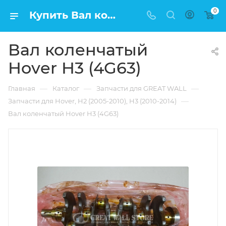
0
Купить Вал коленчатый Hover H3 (4G63) в Москве по низкой цене
Вал коленчатый
Hover H3 (4G63)
—
—
—
Главная
Каталог
Запчасти для GREAT WALL
—
Запчасти для Hover, H2 (2005-2010), H3 (2010-2014)
Вал коленчатый Hover H3 (4G63)