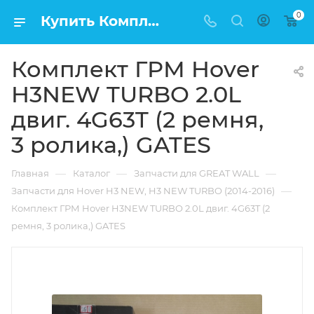
0
Купить Комплект ГРМ Hover H3NEW TURBO 2.0L двиг. 4G63T (2 ремня, 3 ролика,) GATES в Москве по низкой цене
Комплект ГРМ Hover
H3NEW TURBO 2.0L
двиг. 4G63T (2 ремня,
3 ролика,) GATES
—
—
—
Главная
Каталог
Запчасти для GREAT WALL
—
Запчасти для Hover H3 NEW, H3 NEW TURBO (2014-2016)
Комплект ГРМ Hover H3NEW TURBO 2.0L двиг. 4G63T (2
ремня, 3 ролика,) GATES