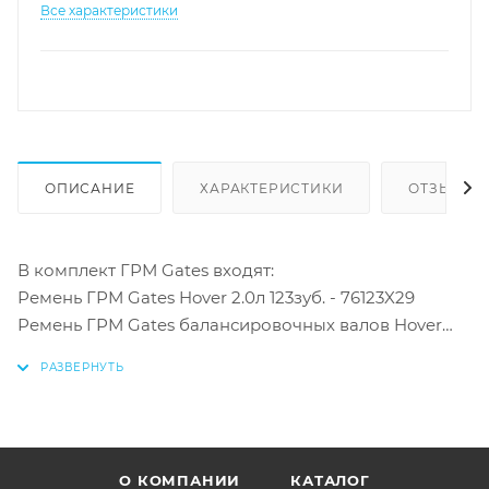
Все характеристики
ОПИСАНИЕ
ХАРАКТЕРИСТИКИ
ОТЗЫВЫ
В комплект ГРМ Gates входят:
Ремень ГРМ Gates Hover 2.0л 123зуб. - 76123X29
Ремень ГРМ Gates балансировочных валов Hover
2.4л / 2.0л Турбо - 77065X12.7
Ролик ГРМ Gates Hover 2.0л Турбо - GTS1141
Ролик ГРМ Gates Hover 2.0л Турбо - GTS5157
Ролик ГРМ Gates балансировочных валов Hover 2.4л
/ 2.0л Турбо - GTS1058
О КОМПАНИИ
КАТАЛОГ