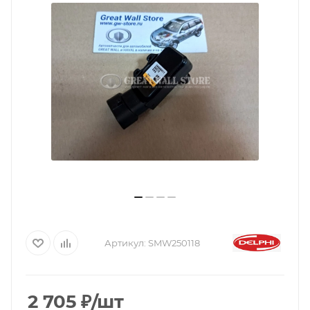
Артикул:
SMW250118
2 705
₽
/шт