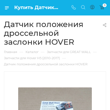
0
Купить Датчик положения дроссельной заслонки HOVER в Москве по низкой цене
Датчик положения
дроссельной
заслонки HOVER
—
—
—
Главная
Каталог
Запчасти для GREAT WALL
—
Запчасти для Hover H5 (2010-2017)
Датчик положения дроссельной заслонки HOVER