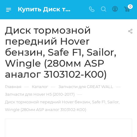
0
Купить Диск тормозной передний Hover бензин, Safe F1, Sailor, Wingle (280мм ASP аналог 3103102-K00) в Москве по низкой цене
Диск тормозной
передний Hover
бензин, Safe F1, Sailor,
Wingle (280мм ASP
аналог 3103102-K00)
—
—
—
Главная
Каталог
Запчасти для GREAT WALL
—
Запчасти для Hover H5 (2010-2017)
Диск тормозной передний Hover бензин, Safe F1, Sailor,
Wingle (280мм ASP аналог 3103102-K00)