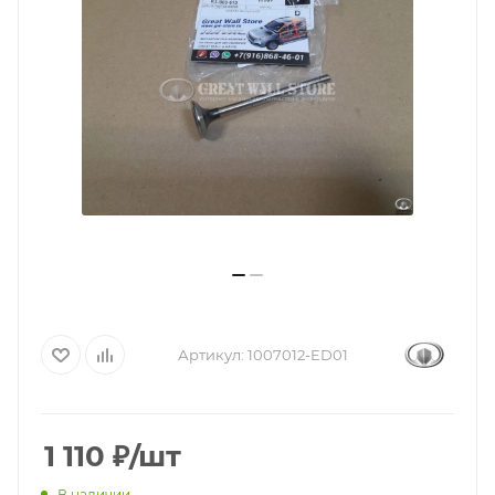
Артикул:
1007012-ED01
1 110
₽
/шт
В наличии