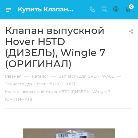
0
Купить Клапан выпускной Hover H5TD (ДИЗЕЛЬ), Wingle 7 (ОРИГИНАЛ) в Москве по низкой цене
Клапан выпускной
Hover H5TD
(ДИЗЕЛЬ), Wingle 7
(ОРИГИНАЛ)
—
—
—
Главная
Каталог
Запчасти для GREAT WALL
—
Запчасти для Hover H5 (2010-2017)
Клапан выпускной Hover H5TD (ДИЗЕЛЬ), Wingle 7
(ОРИГИНАЛ)