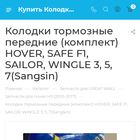
0
Купить Колодки тормозные передние (комплект) HOVER, SAFE F1, SAILOR, WINGLE 3, 5, 7(Sangsin) в Москве по низкой цене
Колодки тормозные
передние (комплект)
HOVER, SAFE F1,
SAILOR, WINGLE 3, 5,
7(Sangsin)
—
—
—
Главная
Каталог
Запчасти для GREAT WALL
—
Запчасти для Hover H5 (2010-2017)
Колодки тормозные передние (комплект) HOVER, SAFE F1,
SAILOR, WINGLE 3, 5, 7(Sangsin)