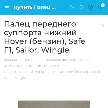
0
Купить Палец переднего суппорта нижний Hover (бензин), Safe F1, Sailor, Wingle в Москве по низкой цене
Палец переднего
суппорта нижний
Hover (бензин), Safe
F1, Sailor, Wingle
—
—
—
Главная
Каталог
Запчасти для GREAT WALL
—
Запчасти для Hover H5 (2010-2017)
Палец переднего суппорта нижний Hover (бензин), Safe F1,
Sailor, Wingle