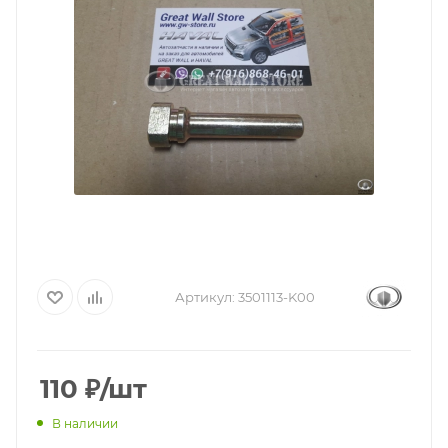
Артикул:
3501113-K00
110
₽
/шт
В наличии