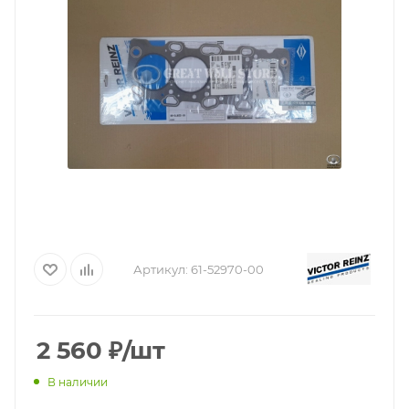
Артикул:
61-52970-00
2 560
₽
/шт
В наличии