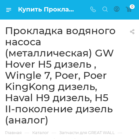
0
Купить Прокладка водяного насоса (металлическая) GW Hover H5 дизель , Wingle 7, Poer, Poer KingKong дизель, Haval H9 дизель, H5 II-поколение дизель (аналог) в Москве по низкой цене
Прокладка водяного
насоса
(металлическая) GW
Hover H5 дизель ,
Wingle 7, Poer, Poer
KingKong дизель,
Haval H9 дизель, H5
II-поколение дизель
(аналог)
—
—
—
Главная
Каталог
Запчасти для GREAT WALL