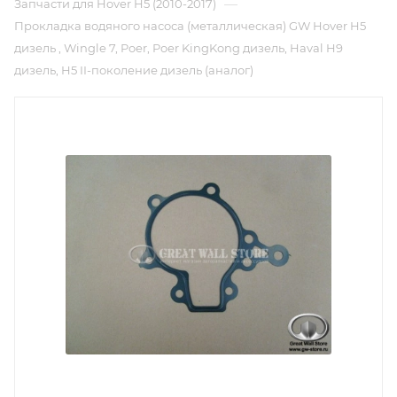
—
Запчасти для Hover H5 (2010-2017)
Прокладка водяного насоса (металлическая) GW Hover H5
дизель , Wingle 7, Poer, Poer KingKong дизель, Haval H9
дизель, H5 II-поколение дизель (аналог)