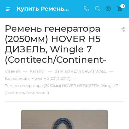
0
Купить Ремень генератора (2050мм) HOVER H5 ДИЗЕЛЬ, Wingle 7 (Contitech/Continental) в Москве по низкой цене
Ремень генератора
(2050мм) HOVER H5
ДИЗЕЛЬ, Wingle 7
(Contitech/Continental)
—
—
—
Главная
Каталог
Запчасти для GREAT WALL
—
Запчасти для Hover H5 (2010-2017)
Ремень генератора (2050мм) HOVER H5 ДИЗЕЛЬ, Wingle 7
(Contitech/Continental)