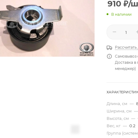
910
₽
/ш
В наличии
Рассчитать
Самовывоз 
Доставка в
менеджер)
ХАРАКТЕРИСТИ
Длина, см
—
Ширина, см
—
Высота, см
—
Вес, кг
—
0.2
Группа (систе