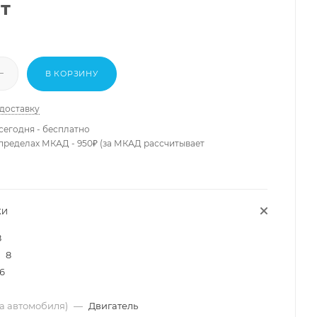
т
В КОРЗИНУ
 доставку
сегодня - бесплатно
 пределах МКАД - 950₽ (за МКАД рассчитывает
КИ
8
8
6
ма автомобиля)
—
Двигатель