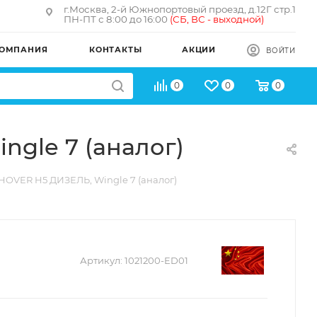
г.Москва, 2-й Южнопортовый проезд, д.12Г стр.1
ПН-ПТ с 8:00 до 16:00
(
СБ, ВС - в
ыходной)
ОМПАНИЯ
КОНТАКТЫ
АКЦИИ
ВОЙТИ
0
0
0
gle 7 (аналог)
OVER H5 ДИЗЕЛЬ, Wingle 7 (аналог)
Артикул:
1021200-ED01