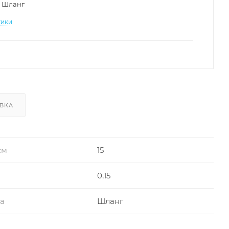
Шланг
тики
ВКА
см
15
0,15
ра
Шланг