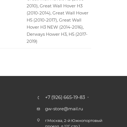
2010), Great Wall Hover H3
(2010-2014), Great Wall Hover
H5 (2010-2017), Great Wall
Hover H3 NEW (2014-2016),
Derways Hower H3, H5 (2017-
2019)
+7 (926) 665-19-83
gw-store@mail.ru
г.Москва, 2-й Южнопортовый
проезд, д.12Г стр.1