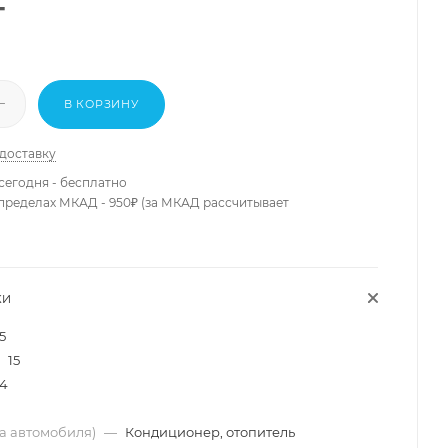
т
В КОРЗИНУ
 доставку
сегодня - бесплатно
 пределах МКАД - 950₽ (за МКАД рассчитывает
КИ
5
15
4
ма автомобиля)
—
Кондиционер, отопитель