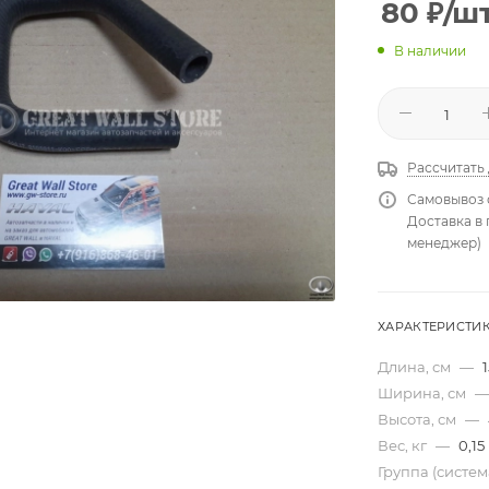
80
₽
/ш
В наличии
Рассчитать
Самовывоз 
Доставка в
менеджер)
ХАРАКТЕРИСТИ
Длина, см
—
1
Ширина, см
—
Высота, см
—
Вес, кг
—
0,15
Группа (систе