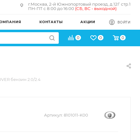
г.Москва, 2-й Южнопортовый проезд, д.12Г стр.1
ПН-ПТ с 8:00 до 16:00
(
СБ, ВС - в
ыходной)
ОМПАНИЯ
КОНТАКТЫ
АКЦИИ
ВОЙТИ
0
0
0
VER бензин 2.0/2.4
Артикул:
8101011-K00