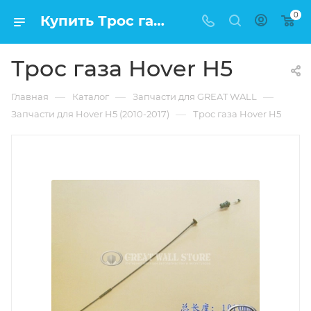
0
Купить Трос газа Hover H5 в Москве по низкой цене
Трос газа Hover H5
—
—
—
Главная
Каталог
Запчасти для GREAT WALL
—
Запчасти для Hover H5 (2010-2017)
Трос газа Hover H5