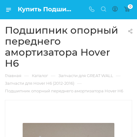
0
Купить Подшипник опорный переднего амортизатора Hover H6 в Москве по низкой цене
Подшипник опорный
переднего
амортизатора Hover
H6
—
—
—
Главная
Каталог
Запчасти для GREAT WALL
—
Запчасти для Hover H6 (2012-2016)
Подшипник опорный переднего амортизатора Hover H6