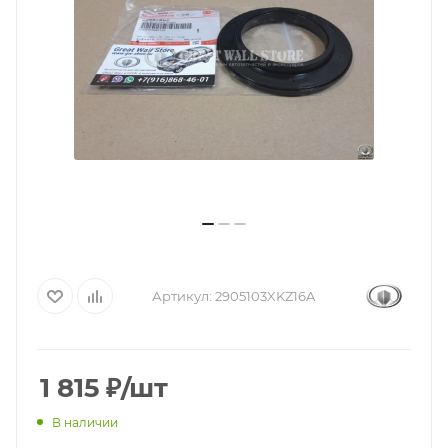
Артикул:
2905103XKZ16A
1 815
₽
/шт
В наличии