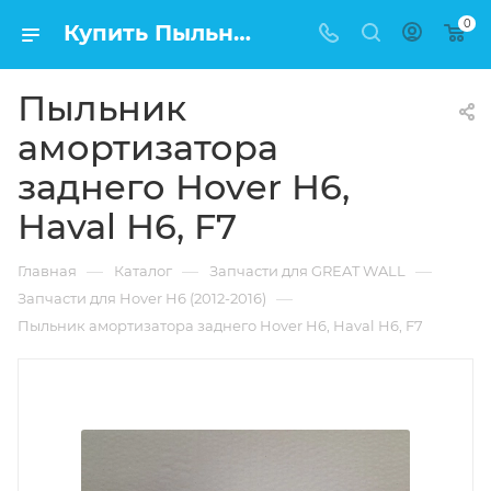
0
Купить Пыльник амортизатора заднего Hover H6, Haval H6, F7 в Москве по низкой цене
Пыльник
амортизатора
заднего Hover H6,
Haval H6, F7
—
—
—
Главная
Каталог
Запчасти для GREAT WALL
—
Запчасти для Hover H6 (2012-2016)
Пыльник амортизатора заднего Hover H6, Haval H6, F7