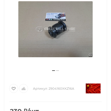
Артикул:
2904160XKZ16A