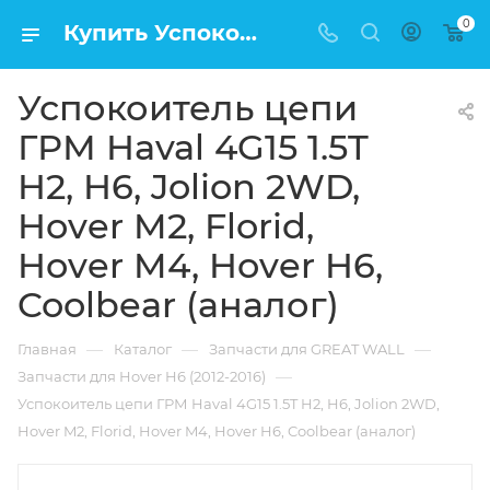
0
Купить Успокоитель цепи ГРМ Haval 4G15 1.5T H2, H6, Jolion 2WD, Hover M2, Florid, Hover M4, Hover H6, Coolbear (аналог) в Москве по низкой цене
Успокоитель цепи
ГРМ Haval 4G15 1.5T
H2, H6, Jolion 2WD,
Hover M2, Florid,
Hover M4, Hover H6,
Coolbear (аналог)
—
—
—
Главная
Каталог
Запчасти для GREAT WALL
—
Запчасти для Hover H6 (2012-2016)
Успокоитель цепи ГРМ Haval 4G15 1.5T H2, H6, Jolion 2WD,
Hover M2, Florid, Hover M4, Hover H6, Coolbear (аналог)