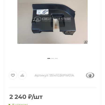
Артикул:
5514103XPW01A
2 240
₽
/шт
В наличии