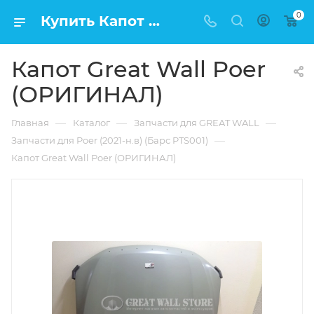
0
Купить Капот Great Wall Poer (ОРИГИНАЛ) в Москве по низкой цене
Капот Great Wall Poer
(ОРИГИНАЛ)
—
—
—
Главная
Каталог
Запчасти для GREAT WALL
—
Запчасти для Poer (2021-н.в) (Барс PTS001)
Капот Great Wall Poer (ОРИГИНАЛ)