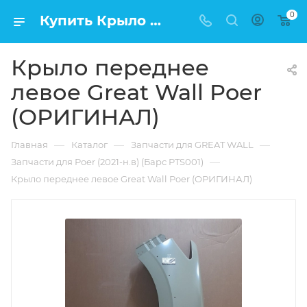
0
Купить Крыло переднее левое Great Wall Poer (ОРИГИНАЛ) в Москве по низкой цене
Крыло переднее
левое Great Wall Poer
(ОРИГИНАЛ)
—
—
—
Главная
Каталог
Запчасти для GREAT WALL
—
Запчасти для Poer (2021-н.в) (Барс PTS001)
Крыло переднее левое Great Wall Poer (ОРИГИНАЛ)